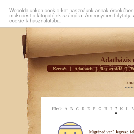
Weboldalunkon cookie-kat hasznáunk annak érdekében h
muködést a látogatóink számára. Amennyiben folytatja 
cookie-k használatába.
Adatbázis 
Keresés
|
Adatbázis
|
Regisztráció
|
E
Felh
Hírek
A
B
C
D
E
F
G
H
I
J
K
L
Migréned van? Jegyezd fel 