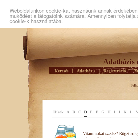
Weboldalunkon cookie-kat hasznáunk annak érdekében h
muködést a látogatóink számára. Amennyiben folytatja 
cookie-k használatába.
Adatbázis 
Keresés
|
Adatbázis
|
Regisztráció
|
E
Felh
Hírek
A
B
C
D
E
F
G
H
I
J
K
L
Vitaminokat szedsz? Rögzítsd e