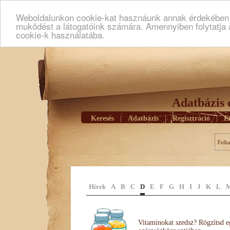
Weboldalunkon cookie-kat hasznáunk annak érdekében h
muködést a látogatóink számára. Amennyiben folytatja 
cookie-k használatába.
Adatbázis 
Keresés
|
Adatbázis
|
Regisztráció
|
E
Felh
Hírek
A
B
C
D
E
F
G
H
I
J
K
L
Vitaminokat szedsz? Rögzítsd e