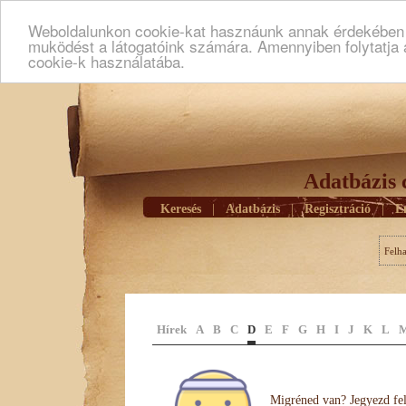
Weboldalunkon cookie-kat hasznáunk annak érdekében h
muködést a látogatóink számára. Amennyiben folytatja 
cookie-k használatába.
Adatbázis 
Keresés
|
Adatbázis
|
Regisztráció
|
E
Felh
Hírek
A
B
C
D
E
F
G
H
I
J
K
L
Migréned van? Jegyezd fel 