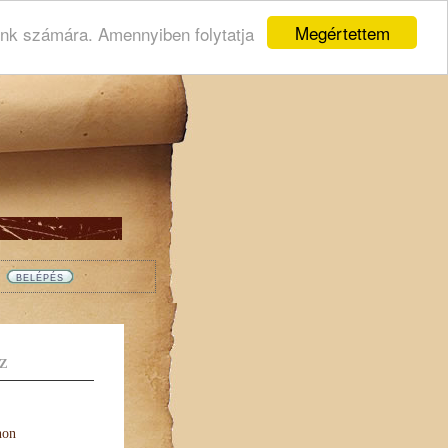
Megértettem
ink számára. Amennyiben folytatja
Z
non