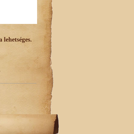
 lehetséges.
.