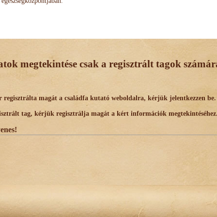
egészségközpontjában.
datok megtekintése csak a regisztrált tagok számára
egisztrálta magát a családfa kutató weboldalra, kérjük jelentkezzen be.
trált tag, kérjük regisztrálja magát a kért információk megtekintéséhez
yenes!