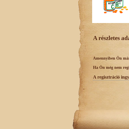
A részletes a
Amennyiben Ön már r
Ha Ön még nem regisz
A regisztráció ing