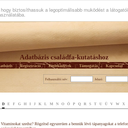
ogy biztosíthassuk a legoptimálisabb muködést a látogató
asználatába.
Adatbázis családfa-kutatáshoz
atbázis
|
Regisztráció
|
Emlékmûvek
|
Támogatás
|
Kapcsolat
Felhasználói név:
Jelszó:
D
E
F
G
H
I
J
K
L
M
N
O
Ö
P
Q
R
S
T
U
Ü
V
W
X
Vitaminokat szedsz? Rögzítsd egyszerüen a bennük lévö tápanyagokat a telefo