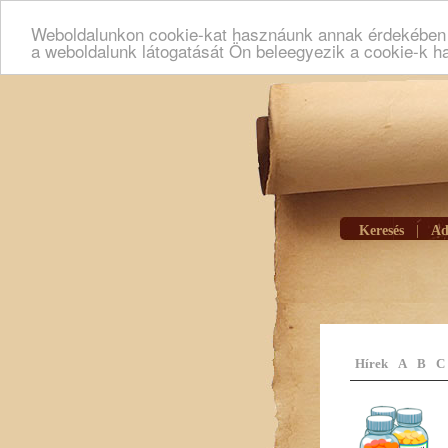
Weboldalunkon cookie-kat hasznáunk annak érdekében h
a weboldalunk látogatását Ön beleegyezik a cookie-k h
Keresés
|
Ad
Hírek
A
B
C