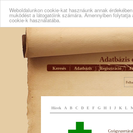
Weboldalunkon cookie-kat hasznáunk annak érdekében h
muködést a látogatóink számára. Amennyiben folytatja 
cookie-k használatába.
Adatbázis 
Keresés
|
Adatbázis
|
Regisztráció
|
E
Felh
Hírek
A
B
C
D
E
F
G
H
I
J
K
L
Gyógyszertárak