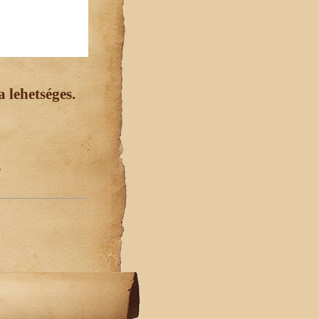
 lehetséges.
.