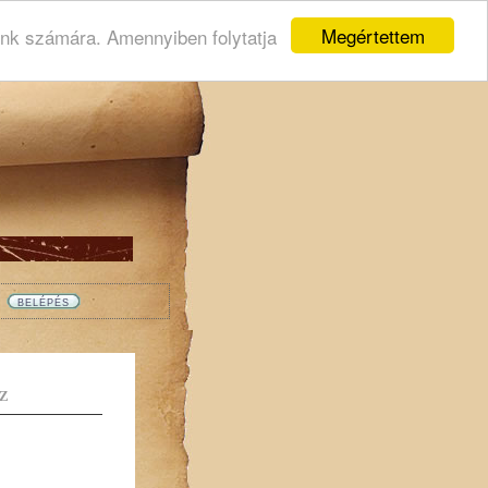
Megértettem
ink számára. Amennyiben folytatja
Z