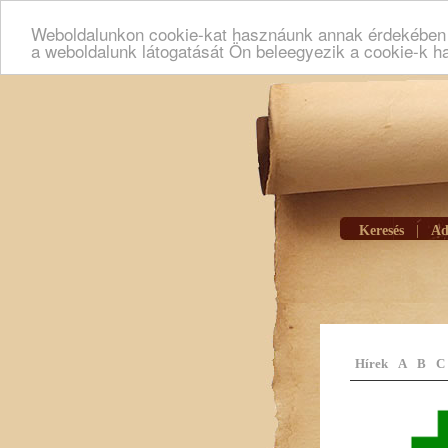
Weboldalunkon cookie-kat hasznáunk annak érdekében h
a weboldalunk látogatását Ön beleegyezik a cookie-k h
Keresés
|
Ad
Hírek
A
B
C