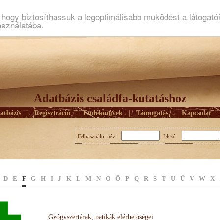
ogy biztosíthassuk a legoptimálisabb muködést a látogató
asználatába.
Adatbázis családfa-kutatáshoz
atbázis
|
Regisztráció
|
Emlékmûvek
|
Támogatás
|
Kapcsolat
Felhasználói név:
Jelszó:
D
E
F
G
H
I
J
K
L
M
N
O
Ö
P
Q
R
S
T
U
Ü
V
W
X
Gyógyszertárak, patikák elérhetöségei