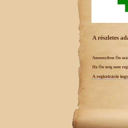
A részletes a
Amennyiben Ön már r
Ha Ön még nem regisz
A regisztráció ing