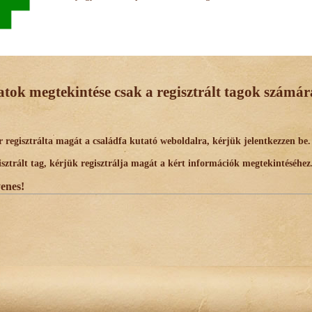
datok megtekintése csak a regisztrált tagok számára
egisztrálta magát a családfa kutató weboldalra, kérjük jelentkezzen be.
trált tag, kérjük regisztrálja magát a kért információk megtekintéséhez
yenes!