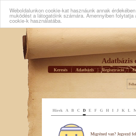
Weboldalunkon cookie-kat hasznáunk annak érdekében h
muködést a látogatóink számára. Amennyiben folytatja 
cookie-k használatába.
Adatbázis 
Keresés
|
Adatbázis
|
Regisztráció
|
E
Felh
Hírek
A
B
C
D
E
F
G
H
I
J
K
L
Migréned van? Jegyezd fel 