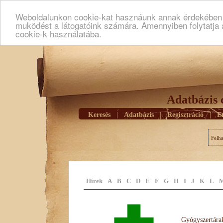
Weboldalunkon cookie-kat hasznáunk annak érdekében h
muködést a látogatóink számára. Amennyiben folytatja 
cookie-k használatába.
Adatbázis 
Keresés
|
Adatbázis
|
Regisztráció
|
E
Felh
Hírek
A
B
C
D
E
F
G
H
I
J
K
L
Gyógyszertárak