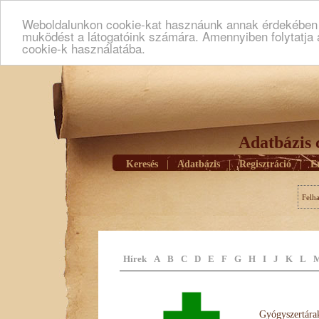
Weboldalunkon cookie-kat hasznáunk annak érdekében h
muködést a látogatóink számára. Amennyiben folytatja 
cookie-k használatába.
Adatbázis 
Keresés
|
Adatbázis
|
Regisztráció
|
E
Felh
Hírek
A
B
C
D
E
F
G
H
I
J
K
L
Gyógyszertárak