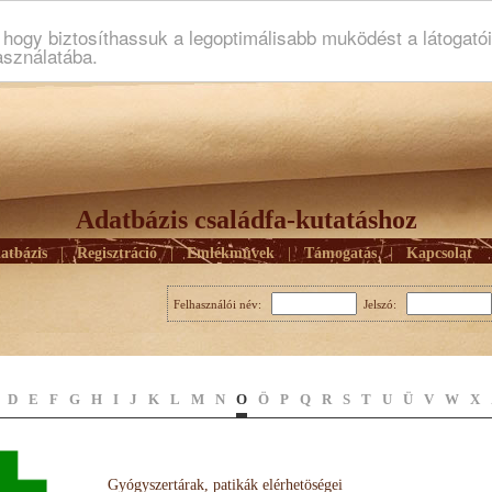
ogy biztosíthassuk a legoptimálisabb muködést a látogató
asználatába.
Adatbázis családfa-kutatáshoz
atbázis
|
Regisztráció
|
Emlékmûvek
|
Támogatás
|
Kapcsolat
Felhasználói név:
Jelszó:
D
E
F
G
H
I
J
K
L
M
N
O
Ö
P
Q
R
S
T
U
Ü
V
W
X
Gyógyszertárak, patikák elérhetöségei