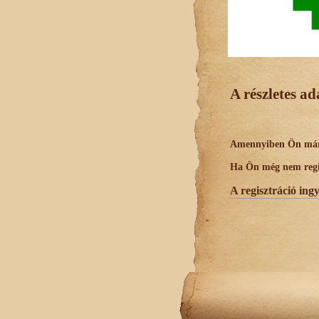
A részletes a
Amennyiben Ön már r
Ha Ön még nem regisz
A regisztráció ing