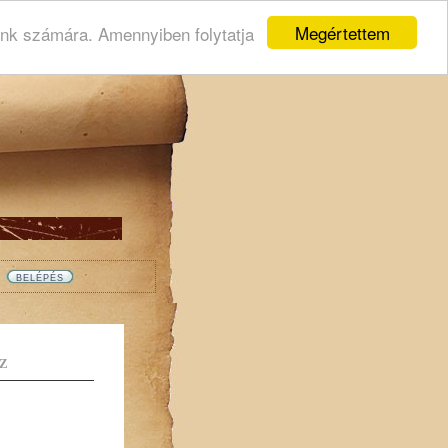
Megértettem
ink számára. Amennyiben folytatja
Z