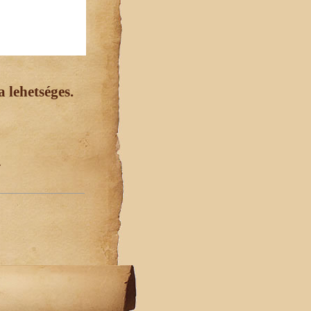
 lehetséges.
.