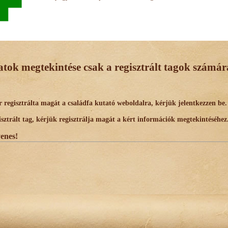
datok megtekintése csak a regisztrált tagok számára
egisztrálta magát a családfa kutató weboldalra, kérjük jelentkezzen be.
trált tag, kérjük regisztrálja magát a kért információk megtekintéséhez
yenes!