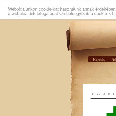
Weboldalunkon cookie-kat hasznáunk annak érdekében h
a weboldalunk látogatását Ön beleegyezik a cookie-k h
Keresés
|
Ad
Hírek
A
B
C