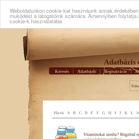
Weboldalunkon cookie-kat hasznáunk annak érdekében h
muködést a látogatóink számára. Amennyiben folytatja 
cookie-k használatába.
Adatbázis 
Keresés
|
Adatbázis
|
Regisztráció
|
E
Felh
Hírek
A
B
C
D
E
F
G
H
I
J
K
L
Vitaminokat szedsz? Rögzítsd e