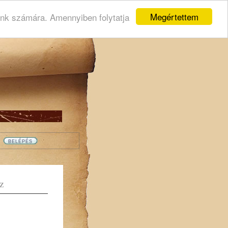
Megértettem
ink számára. Amennyiben folytatja
Z