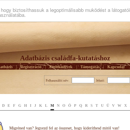
ogy biztosíthassuk a legoptimálisabb muködést a látogató
asználatába.
Adatbázis családfa-kutatáshoz
atbázis
|
Regisztráció
|
Emlékmûvek
|
Támogatás
|
Kapcsolat
Felhasználói név:
Jelszó:
D
E
F
G
H
I
J
K
L
M
N
O
Ö
P
Q
R
S
T
U
Ü
V
W
X
Migréned van? Jegyezd fel az összeset, hogy kideríthesd mitöl van!