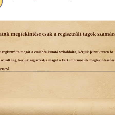
datok megtekintése csak a regisztrált tagok számára
egisztrálta magát a családfa kutató weboldalra, kérjük jelentkezzen be.
trált tag, kérjük regisztrálja magát a kért információk megtekintéséhez
yenes!