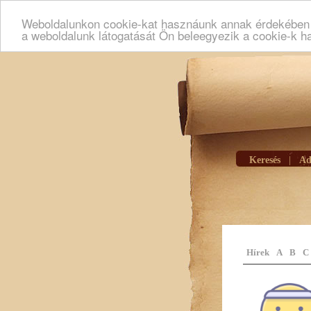
Weboldalunkon cookie-kat hasznáunk annak érdekében h
a weboldalunk látogatását Ön beleegyezik a cookie-k h
Keresés
|
Ad
Hírek
A
B
C