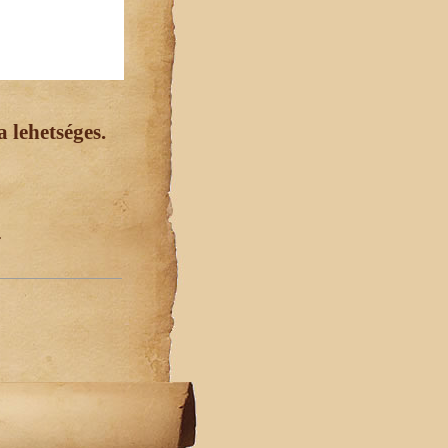
 lehetséges.
.