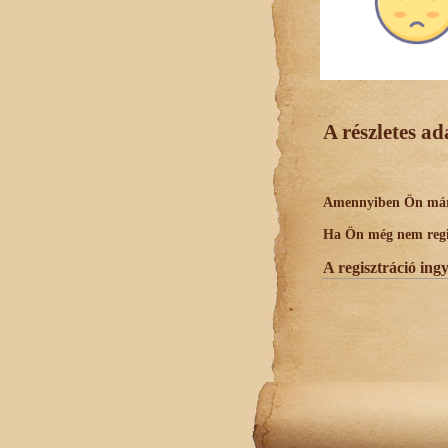
A részletes a
Amennyiben Ön már r
Ha Ön még nem regisz
A regisztráció ing