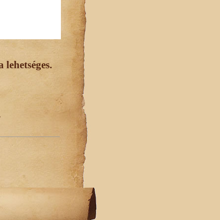
 lehetséges.
.