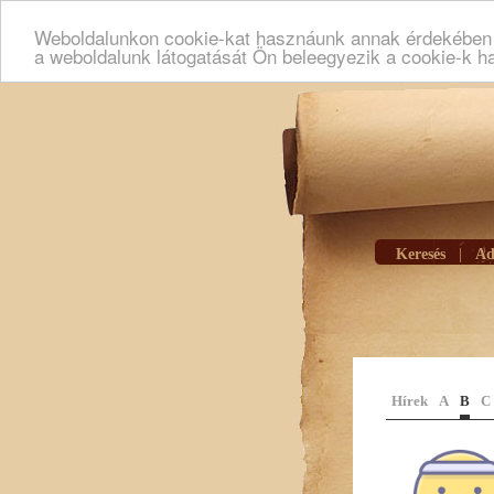
Weboldalunkon cookie-kat hasznáunk annak érdekében h
a weboldalunk látogatását Ön beleegyezik a cookie-k h
Keresés
|
Ad
Hírek
A
B
C