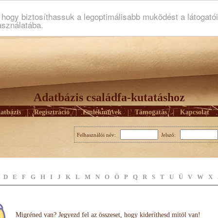
ogy biztosíthassuk a legoptimálisabb muködést a látogató
asználatába.
Adatbázis családfa-kutatáshoz
atbázis
|
Regisztráció
|
Emlékmûvek
|
Támogatás
|
Kapcsolat
Felhasználói név:
Jelszó:
D
E
F
G
H
I
J
K
L
M
N
O
Ö
P
Q
R
S
T
U
Ü
V
W
X
Migréned van? Jegyezd fel az összeset, hogy kideríthesd mitöl van!