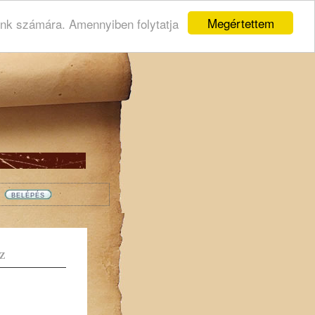
Megértettem
ink számára. Amennyiben folytatja
Z