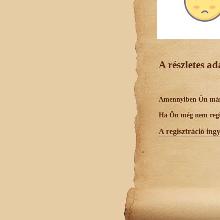
A részletes a
Amennyiben Ön már r
Ha Ön még nem regisz
A regisztráció ing