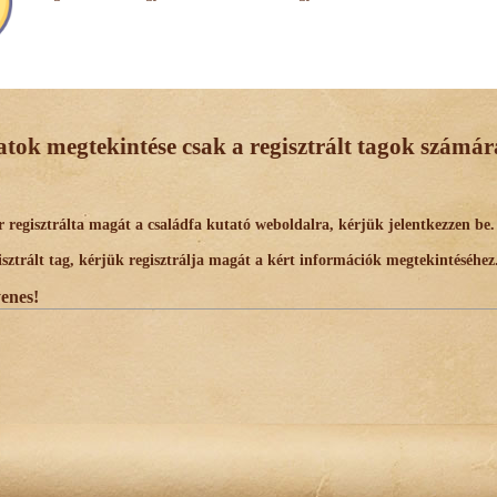
datok megtekintése csak a regisztrált tagok számára
egisztrálta magát a családfa kutató weboldalra, kérjük jelentkezzen be.
trált tag, kérjük regisztrálja magát a kért információk megtekintéséhez
yenes!