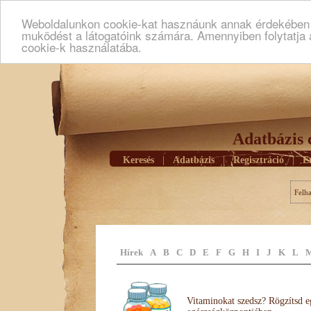
Weboldalunkon cookie-kat hasznáunk annak érdekében h
muködést a látogatóink számára. Amennyiben folytatja 
cookie-k használatába.
Adatbázis 
Keresés
|
Adatbázis
|
Regisztráció
|
E
Felh
Hírek
A
B
C
D
E
F
G
H
I
J
K
L
Vitaminokat szedsz? Rögzítsd e