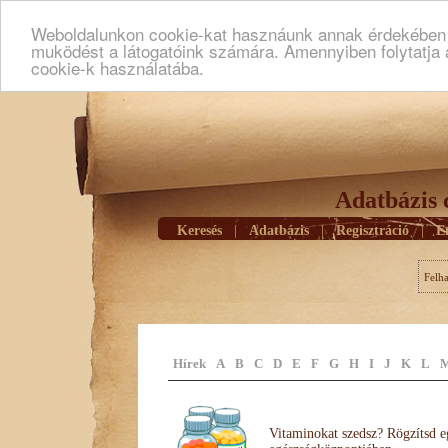
Weboldalunkon cookie-kat hasznáunk annak érdekében h
muködést a látogatóink számára. Amennyiben folytatja 
cookie-k használatába.
Adatbázis 
Keresés
|
Adatbázis
|
Regisztráció
|
E
Felh
Hírek
A
B
C
D
E
F
G
H
I
J
K
L
Vitaminokat szedsz? Rögzítsd e