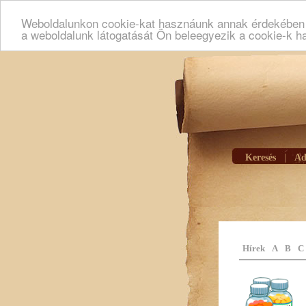
Weboldalunkon cookie-kat hasznáunk annak érdekében h
a weboldalunk látogatását Ön beleegyezik a cookie-k h
Keresés
|
Ad
Hírek
A
B
C