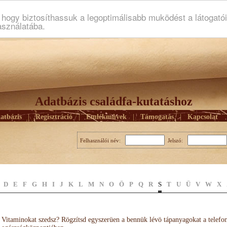
ogy biztosíthassuk a legoptimálisabb muködést a látogató
asználatába.
Adatbázis családfa-kutatáshoz
atbázis
|
Regisztráció
|
Emlékmûvek
|
Támogatás
|
Kapcsolat
Felhasználói név:
Jelszó:
D
E
F
G
H
I
J
K
L
M
N
O
Ö
P
Q
R
S
T
U
Ü
V
W
X
Vitaminokat szedsz? Rögzítsd egyszerüen a bennük lévö tápanyagokat a telefo