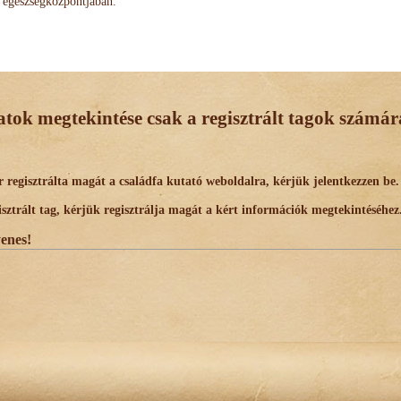
egészségközpontjában.
datok megtekintése csak a regisztrált tagok számára
egisztrálta magát a családfa kutató weboldalra, kérjük jelentkezzen be.
trált tag, kérjük regisztrálja magát a kért információk megtekintéséhez
yenes!