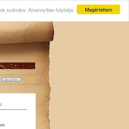
Megértettem
ink számára. Amennyiben folytatja
Z
non