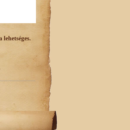
 lehetséges.
.