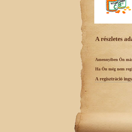
A részletes a
Amennyiben Ön már r
Ha Ön még nem regisz
A regisztráció ing