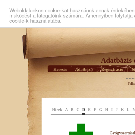
Weboldalunkon cookie-kat hasznáunk annak érdekében h
muködést a látogatóink számára. Amennyiben folytatja 
cookie-k használatába.
Adatbázis 
Keresés
|
Adatbázis
|
Regisztráció
|
E
Felh
Hírek
A
B
C
D
E
F
G
H
I
J
K
L
Gyógyszertárak