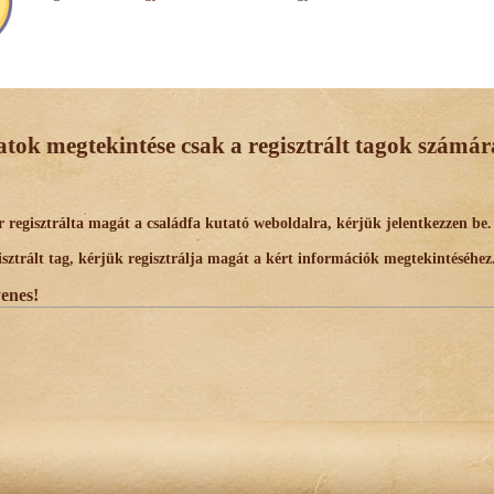
datok megtekintése csak a regisztrált tagok számára
egisztrálta magát a családfa kutató weboldalra, kérjük jelentkezzen be.
trált tag, kérjük regisztrálja magát a kért információk megtekintéséhez
yenes!