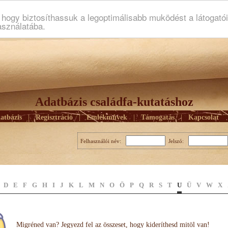
ogy biztosíthassuk a legoptimálisabb muködést a látogató
asználatába.
Adatbázis családfa-kutatáshoz
atbázis
|
Regisztráció
|
Emlékmûvek
|
Támogatás
|
Kapcsolat
Felhasználói név:
Jelszó:
D
E
F
G
H
I
J
K
L
M
N
O
Ö
P
Q
R
S
T
U
Ü
V
W
X
Migréned van? Jegyezd fel az összeset, hogy kideríthesd mitöl van!