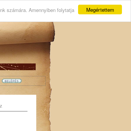
Megértettem
ink számára. Amennyiben folytatja
Z