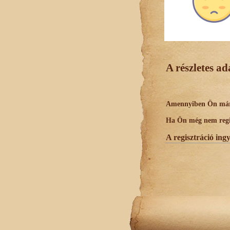
A részletes a
Amennyiben Ön már r
Ha Ön még nem regisz
A regisztráció ing