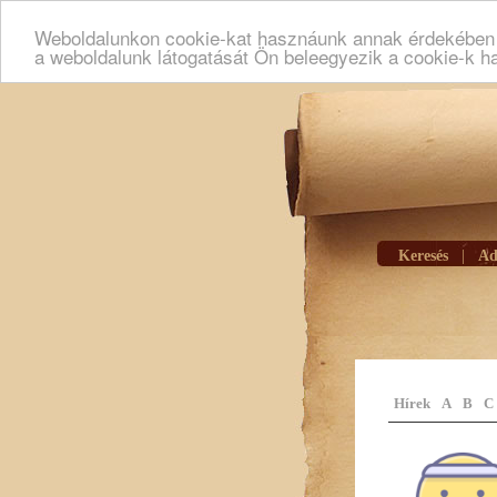
Weboldalunkon cookie-kat hasznáunk annak érdekében h
a weboldalunk látogatását Ön beleegyezik a cookie-k h
Keresés
|
Ad
Hírek
A
B
C