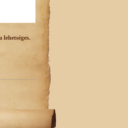
 lehetséges.
.