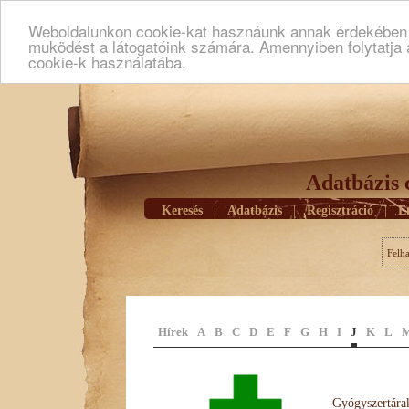
Weboldalunkon cookie-kat hasznáunk annak érdekében h
muködést a látogatóink számára. Amennyiben folytatja 
cookie-k használatába.
Adatbázis 
Keresés
|
Adatbázis
|
Regisztráció
|
E
Felh
Hírek
A
B
C
D
E
F
G
H
I
J
K
L
Gyógyszertárak