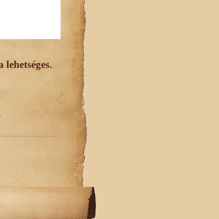
 lehetséges.
.