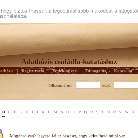
ogy biztosíthassuk a legoptimálisabb muködést a látogató
asználatába.
Adatbázis családfa-kutatáshoz
atbázis
|
Regisztráció
|
Emlékmûvek
|
Támogatás
|
Kapcsolat
Felhasználói név:
Jelszó:
D
E
F
G
H
I
J
K
L
M
N
O
Ö
P
Q
R
S
T
U
Ü
V
W
X
Migréned van? Jegyezd fel az összeset, hogy kideríthesd mitöl van!