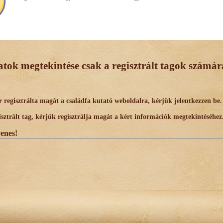
datok megtekintése csak a regisztrált tagok számára
egisztrálta magát a családfa kutató weboldalra, kérjük jelentkezzen be.
trált tag, kérjük regisztrálja magát a kért információk megtekintéséhez
yenes!