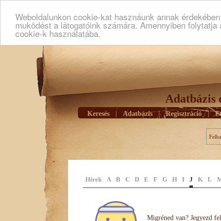
Weboldalunkon cookie-kat hasznáunk annak érdekében h
muködést a látogatóink számára. Amennyiben folytatja 
cookie-k használatába.
Adatbázis 
Keresés
|
Adatbázis
|
Regisztráció
|
E
Felh
Hírek
A
B
C
D
E
F
G
H
I
J
K
L
Migréned van? Jegyezd fel 