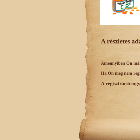
A részletes a
Amennyiben Ön már r
Ha Ön még nem regisz
A regisztráció ing