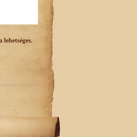
 lehetséges.
.