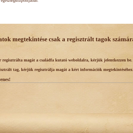
egészségközpontjában.
datok megtekintése csak a regisztrált tagok számára
egisztrálta magát a családfa kutató weboldalra, kérjük jelentkezzen be.
trált tag, kérjük regisztrálja magát a kért információk megtekintéséhez
yenes!