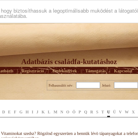
ogy biztosíthassuk a legoptimálisabb muködést a látogató
asználatába.
Adatbázis családfa-kutatáshoz
atbázis
|
Regisztráció
|
Emlékmûvek
|
Támogatás
|
Kapcsolat
Felhasználói név:
Jelszó:
D
E
F
G
H
I
J
K
L
M
N
O
Ö
P
Q
R
S
T
U
Ü
V
W
X
Vitaminokat szedsz? Rögzítsd egyszerüen a bennük lévö tápanyagokat a telefo