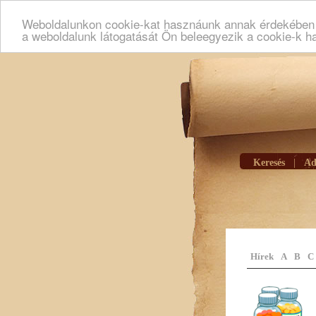
Weboldalunkon cookie-kat hasznáunk annak érdekében h
a weboldalunk látogatását Ön beleegyezik a cookie-k h
Keresés
|
Ad
Hírek
A
B
C