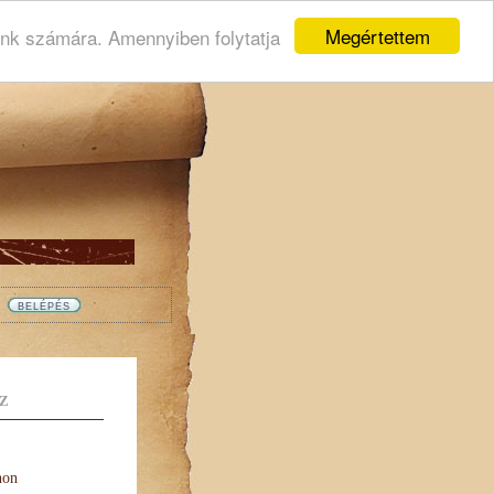
Megértettem
ink számára. Amennyiben folytatja
Z
non