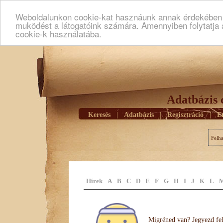
Weboldalunkon cookie-kat hasznáunk annak érdekében h
muködést a látogatóink számára. Amennyiben folytatja 
cookie-k használatába.
Adatbázis 
Keresés
|
Adatbázis
|
Regisztráció
|
E
Felh
Hírek
A
B
C
D
E
F
G
H
I
J
K
L
Migréned van? Jegyezd fel 