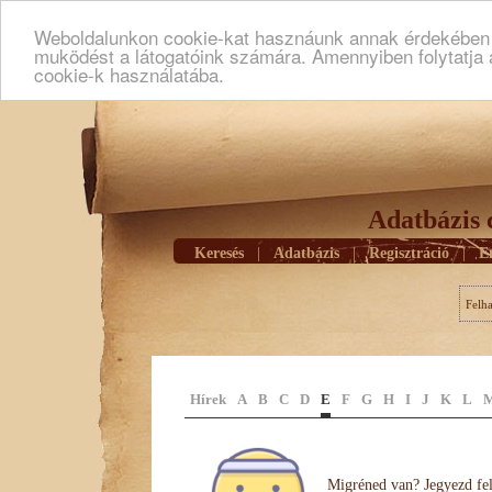
Weboldalunkon cookie-kat hasznáunk annak érdekében h
muködést a látogatóink számára. Amennyiben folytatja 
cookie-k használatába.
Adatbázis 
Keresés
|
Adatbázis
|
Regisztráció
|
E
Felh
Hírek
A
B
C
D
E
F
G
H
I
J
K
L
Migréned van? Jegyezd fel 