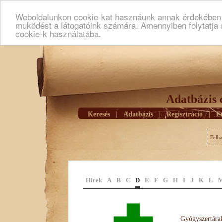
Weboldalunkon cookie-kat hasznáunk annak érdekében h
muködést a látogatóink számára. Amennyiben folytatja 
cookie-k használatába.
Adatbázis 
Keresés
|
Adatbázis
|
Regisztráció
|
E
Felh
Hírek
A
B
C
D
E
F
G
H
I
J
K
L
Gyógyszertárak