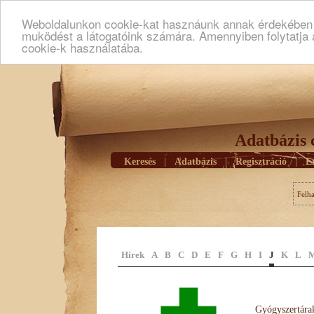
Weboldalunkon cookie-kat hasznáunk annak érdekében h
muködést a látogatóink számára. Amennyiben folytatja 
cookie-k használatába.
Adatbázis 
Keresés
|
Adatbázis
|
Regisztráció
|
E
Felh
Hírek
A
B
C
D
E
F
G
H
I
J
K
L
Gyógyszertárak