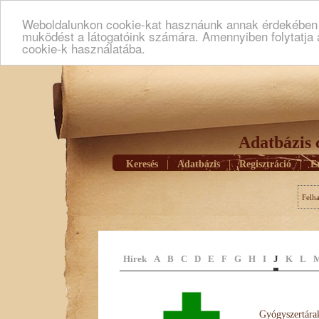
Weboldalunkon cookie-kat hasznáunk annak érdekében h
muködést a látogatóink számára. Amennyiben folytatja 
cookie-k használatába.
Adatbázis 
Keresés
|
Adatbázis
|
Regisztráció
|
E
Felh
Hírek
A
B
C
D
E
F
G
H
I
J
K
L
Gyógyszertárak