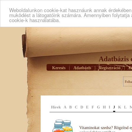
Weboldalunkon cookie-kat hasznáunk annak érdekében h
muködést a látogatóink számára. Amennyiben folytatja 
cookie-k használatába.
Adatbázis 
Keresés
|
Adatbázis
|
Regisztráció
|
E
Felh
Hírek
A
B
C
D
E
F
G
H
I
J
K
L
Vitaminokat szedsz? Rögzítsd e