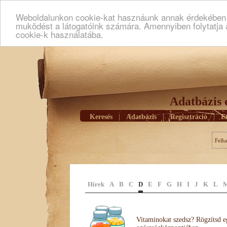
Weboldalunkon cookie-kat hasznáunk annak érdekében h
muködést a látogatóink számára. Amennyiben folytatja 
cookie-k használatába.
Adatbázis 
Keresés
|
Adatbázis
|
Regisztráció
|
E
Felh
Hírek
A
B
C
D
E
F
G
H
I
J
K
L
Vitaminokat szedsz? Rögzítsd e