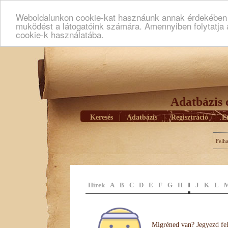
Weboldalunkon cookie-kat hasznáunk annak érdekében h
muködést a látogatóink számára. Amennyiben folytatja 
cookie-k használatába.
Adatbázis 
Keresés
|
Adatbázis
|
Regisztráció
|
E
Felh
Hírek
A
B
C
D
E
F
G
H
I
J
K
L
Migréned van? Jegyezd fel 