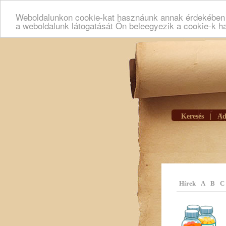
Weboldalunkon cookie-kat hasznáunk annak érdekében h
a weboldalunk látogatását Ön beleegyezik a cookie-k h
Keresés
|
Ad
Hírek
A
B
C