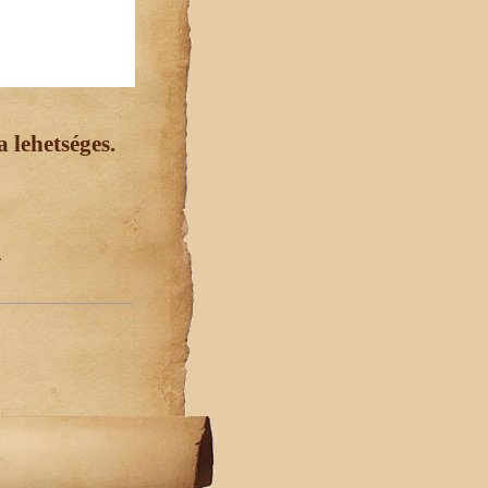
 lehetséges.
.