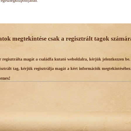
egészségközpontjában.
datok megtekintése csak a regisztrált tagok számára
egisztrálta magát a családfa kutató weboldalra, kérjük jelentkezzen be.
trált tag, kérjük regisztrálja magát a kért információk megtekintéséhez
yenes!