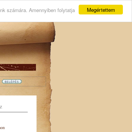
Megértettem
ink számára. Amennyiben folytatja
Z
non