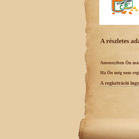
A részletes a
Amennyiben Ön már r
Ha Ön még nem regisz
A regisztráció ing