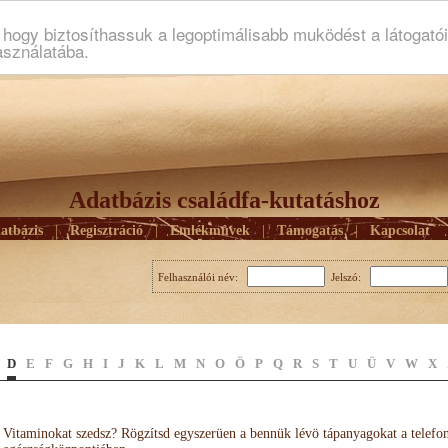
ogy biztosíthassuk a legoptimálisabb muködést a látogató
asználatába.
Adatbázis családfa-kutatáshoz
atbázis
|
Regisztráció
|
Emlékmûvek
|
Támogatás
|
Kapcsolat
Felhasználói név:
Jelszó:
D
E
F
G
H
I
J
K
L
M
N
O
Ö
P
Q
R
S
T
U
Ü
V
W
X
Vitaminokat szedsz? Rögzítsd egyszerüen a bennük lévö tápanyagokat a telefo