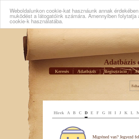
Weboldalunkon cookie-kat hasznáunk annak érdekében h
muködést a látogatóink számára. Amennyiben folytatja 
cookie-k használatába.
Adatbázis 
Keresés
|
Adatbázis
|
Regisztráció
|
E
Felh
Hírek
A
B
C
D
E
F
G
H
I
J
K
L
Migréned van? Jegyezd fel 