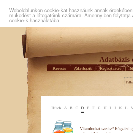
Weboldalunkon cookie-kat hasznáunk annak érdekében h
muködést a látogatóink számára. Amennyiben folytatja 
cookie-k használatába.
Adatbázis 
Keresés
|
Adatbázis
|
Regisztráció
|
E
Felh
Hírek
A
B
C
D
E
F
G
H
I
J
K
L
Vitaminokat szedsz? Rögzítsd e