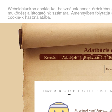
Weboldalunkon cookie-kat hasznáunk annak érdekében h
muködést a látogatóink számára. Amennyiben folytatja 
cookie-k használatába.
Adatbázis 
Keresés
|
Adatbázis
|
Regisztráció
|
E
Felh
Hírek
A
B
C
D
E
F
G
H
I
J
K
L
Migréned van? Jegyezd fel 