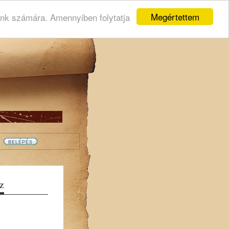
Megértettem
ink számára. Amennyiben folytatja
Z