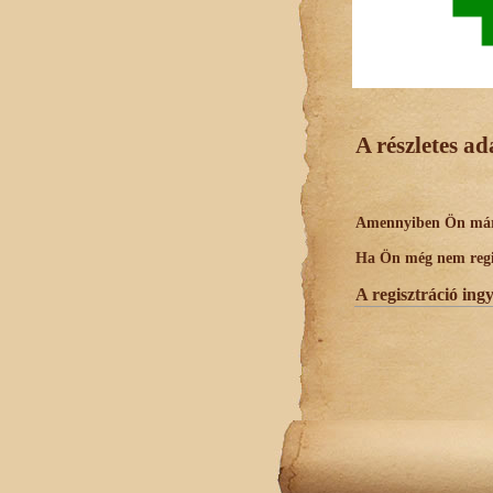
A részletes a
Amennyiben Ön már r
Ha Ön még nem regisz
A regisztráció ing