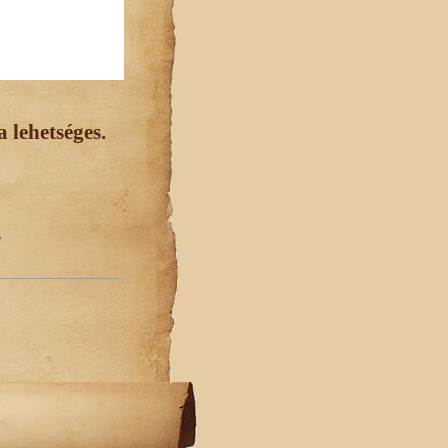
 lehetséges.
.