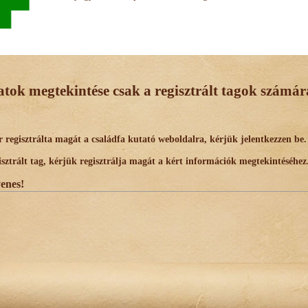
datok megtekintése csak a regisztrált tagok számára
egisztrálta magát a családfa kutató weboldalra, kérjük jelentkezzen be.
trált tag, kérjük regisztrálja magát a kért információk megtekintéséhez
yenes!