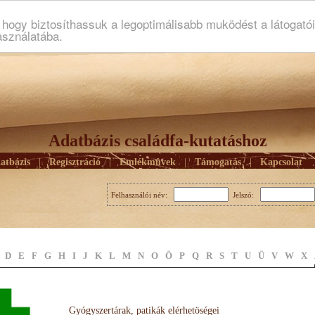
ogy biztosíthassuk a legoptimálisabb muködést a látogató
asználatába.
Adatbázis családfa-kutatáshoz
atbázis
|
Regisztráció
|
Emlékmûvek
|
Támogatás
|
Kapcsolat
Felhasználói név:
Jelszó:
D
E
F
G
H
I
J
K
L
M
N
O
Ö
P
Q
R
S
T
U
Ü
V
W
X
Gyógyszertárak, patikák elérhetöségei