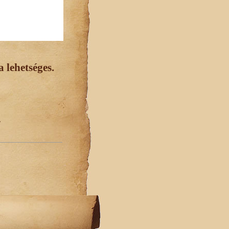
 lehetséges.
.