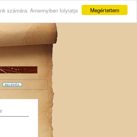
Megértettem
ink számára. Amennyiben folytatja
Z