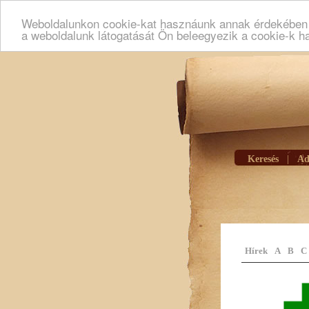
Weboldalunkon cookie-kat hasznáunk annak érdekében h
a weboldalunk látogatását Ön beleegyezik a cookie-k h
Keresés
|
Ad
Hírek
A
B
C