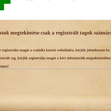
datok megtekintése csak a regisztrált tagok számára
egisztrálta magát a családfa kutató weboldalra, kérjük jelentkezzen be.
trált tag, kérjük regisztrálja magát a kért információk megtekintéséhez
yenes!