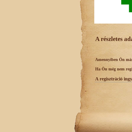
A részletes a
Amennyiben Ön már r
Ha Ön még nem regisz
A regisztráció ing