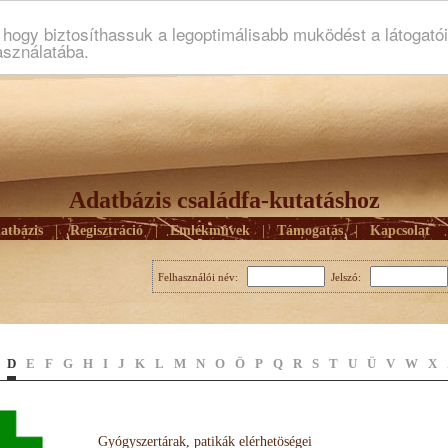
ogy biztosíthassuk a legoptimálisabb muködést a látogató
asználatába.
Adatbázis családfa-kutatáshoz
atbázis
|
Regisztráció
|
Emlékmûvek
|
Támogatás
|
Kapcsolat
Felhasználói név:
Jelszó:
D
E
F
G
H
I
J
K
L
M
N
O
Ö
P
Q
R
S
T
U
Ü
V
W
X
Gyógyszertárak, patikák elérhetöségei