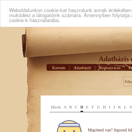
Weboldalunkon cookie-kat hasznáunk annak érdekében h
muködést a látogatóink számára. Amennyiben folytatja 
cookie-k használatába.
Adatbázis 
Keresés
|
Adatbázis
|
Regisztráció
|
E
Felh
Hírek
A
B
C
D
E
F
G
H
I
J
K
L
Migréned van? Jegyezd fel 