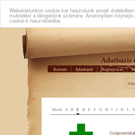
Weboldalunkon cookie-kat hasznáunk annak érdekében h
muködést a látogatóink számára. Amennyiben folytatja 
cookie-k használatába.
Adatbázis 
Keresés
|
Adatbázis
|
Regisztráció
|
E
Felh
Hírek
A
B
C
D
E
F
G
H
I
J
K
L
Gyógyszertárak