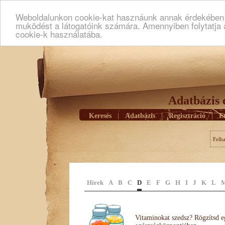
Weboldalunkon cookie-kat hasznáunk annak érdekében h
muködést a látogatóink számára. Amennyiben folytatja 
cookie-k használatába.
Adatbázis 
Keresés
|
Adatbázis
|
Regisztráció
|
E
Felh
Hírek
A
B
C
D
E
F
G
H
I
J
K
L
Vitaminokat szedsz? Rögzítsd e