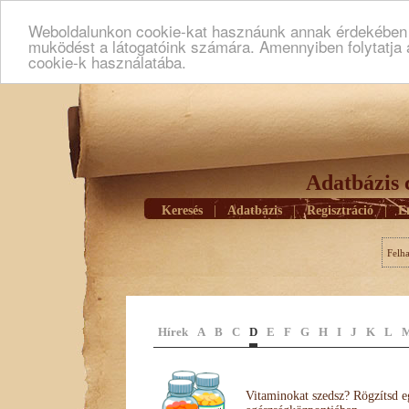
Weboldalunkon cookie-kat hasznáunk annak érdekében h
muködést a látogatóink számára. Amennyiben folytatja 
cookie-k használatába.
Adatbázis 
Keresés
|
Adatbázis
|
Regisztráció
|
E
Felh
Hírek
A
B
C
D
E
F
G
H
I
J
K
L
Vitaminokat szedsz? Rögzítsd e