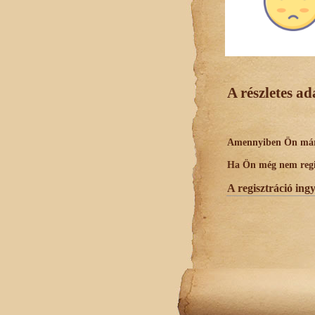
A részletes a
Amennyiben Ön már r
Ha Ön még nem regisz
A regisztráció ing