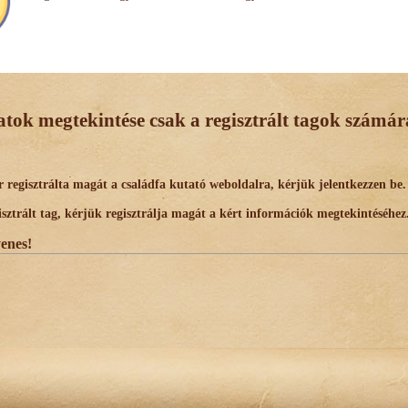
datok megtekintése csak a regisztrált tagok számára
egisztrálta magát a családfa kutató weboldalra, kérjük jelentkezzen be.
trált tag, kérjük regisztrálja magát a kért információk megtekintéséhez
yenes!