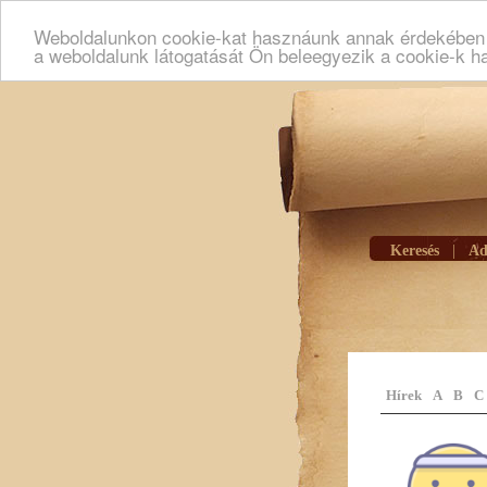
Weboldalunkon cookie-kat hasznáunk annak érdekében h
a weboldalunk látogatását Ön beleegyezik a cookie-k h
Keresés
|
Ad
Hírek
A
B
C