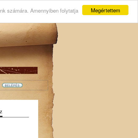
Megértettem
ink számára. Amennyiben folytatja
Z