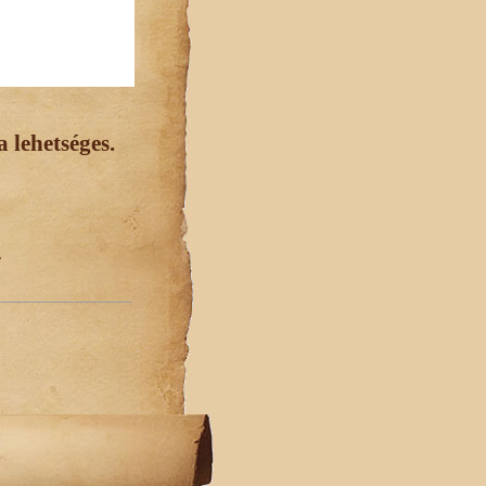
 lehetséges.
.