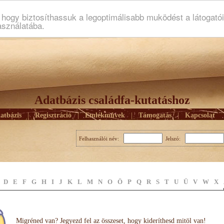
ogy biztosíthassuk a legoptimálisabb muködést a látogató
asználatába.
Adatbázis családfa-kutatáshoz
atbázis
|
Regisztráció
|
Emlékmûvek
|
Támogatás
|
Kapcsolat
Felhasználói név:
Jelszó:
D
E
F
G
H
I
J
K
L
M
N
O
Ö
P
Q
R
S
T
U
Ü
V
W
X
Migréned van? Jegyezd fel az összeset, hogy kideríthesd mitöl van!