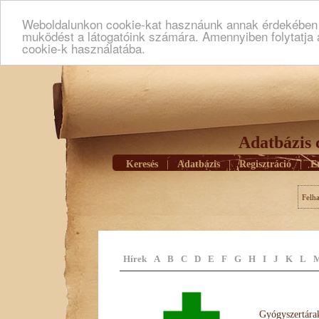
Weboldalunkon cookie-kat hasznáunk annak érdekében h
muködést a látogatóink számára. Amennyiben folytatja 
cookie-k használatába.
Adatbázis 
Keresés
|
Adatbázis
|
Regisztráció
|
E
Felh
Hírek
A
B
C
D
E
F
G
H
I
J
K
L
Gyógyszertárak