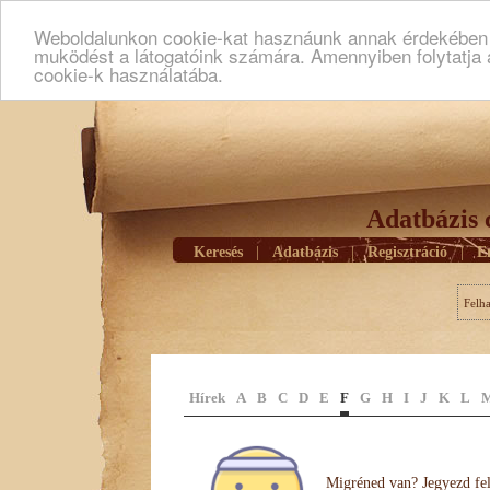
Weboldalunkon cookie-kat hasznáunk annak érdekében h
muködést a látogatóink számára. Amennyiben folytatja 
cookie-k használatába.
Adatbázis 
Keresés
|
Adatbázis
|
Regisztráció
|
E
Felh
Hírek
A
B
C
D
E
F
G
H
I
J
K
L
Migréned van? Jegyezd fel 