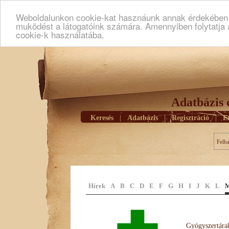
Weboldalunkon cookie-kat hasznáunk annak érdekében h
muködést a látogatóink számára. Amennyiben folytatja 
cookie-k használatába.
Adatbázis 
Keresés
|
Adatbázis
|
Regisztráció
|
E
Felh
Hírek
A
B
C
D
E
F
G
H
I
J
K
L
Gyógyszertárak