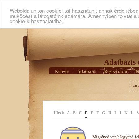
Weboldalunkon cookie-kat hasznáunk annak érdekében h
muködést a látogatóink számára. Amennyiben folytatja 
cookie-k használatába.
Adatbázis 
Keresés
|
Adatbázis
|
Regisztráció
|
E
Felh
Hírek
A
B
C
D
E
F
G
H
I
J
K
L
Migréned van? Jegyezd fel 