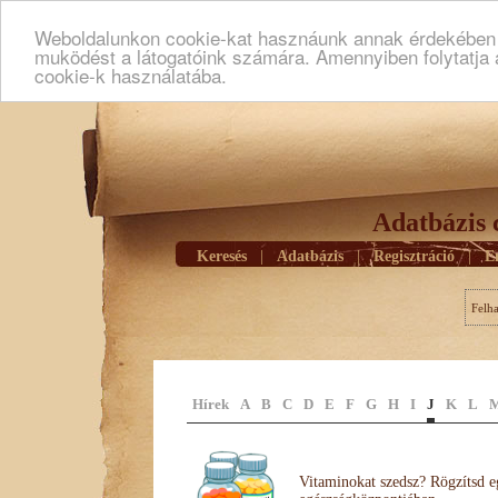
Weboldalunkon cookie-kat hasznáunk annak érdekében h
muködést a látogatóink számára. Amennyiben folytatja 
cookie-k használatába.
Adatbázis 
Keresés
|
Adatbázis
|
Regisztráció
|
E
Felh
Hírek
A
B
C
D
E
F
G
H
I
J
K
L
Vitaminokat szedsz? Rögzítsd e