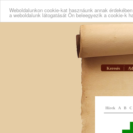
Weboldalunkon cookie-kat hasznáunk annak érdekében h
a weboldalunk látogatását Ön beleegyezik a cookie-k h
Keresés
|
Ad
Hírek
A
B
C