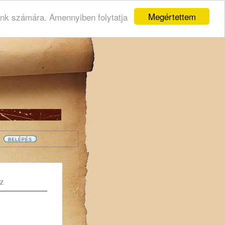
Megértettem
ink számára. Amennyiben folytatja
Z