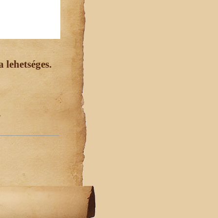
 lehetséges.
.