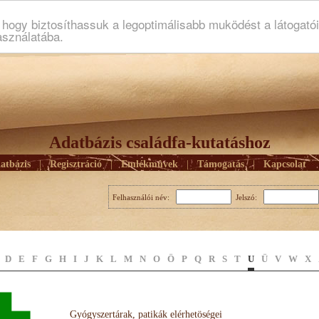
ogy biztosíthassuk a legoptimálisabb muködést a látogató
asználatába.
Adatbázis családfa-kutatáshoz
atbázis
|
Regisztráció
|
Emlékmûvek
|
Támogatás
|
Kapcsolat
Felhasználói név:
Jelszó:
D
E
F
G
H
I
J
K
L
M
N
O
Ö
P
Q
R
S
T
U
Ü
V
W
X
Gyógyszertárak, patikák elérhetöségei