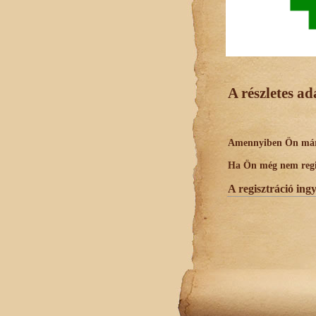
A részletes a
Amennyiben Ön már r
Ha Ön még nem regisz
A regisztráció ing