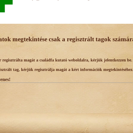
datok megtekintése csak a regisztrált tagok számára
egisztrálta magát a családfa kutató weboldalra, kérjük jelentkezzen be.
trált tag, kérjük regisztrálja magát a kért információk megtekintéséhez
yenes!