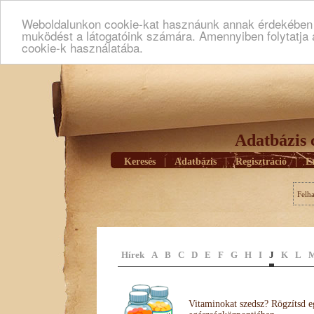
Weboldalunkon cookie-kat hasznáunk annak érdekében h
muködést a látogatóink számára. Amennyiben folytatja 
cookie-k használatába.
Adatbázis 
Keresés
|
Adatbázis
|
Regisztráció
|
E
Felh
Hírek
A
B
C
D
E
F
G
H
I
J
K
L
Vitaminokat szedsz? Rögzítsd e