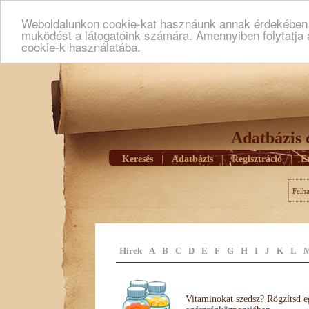
Weboldalunkon cookie-kat hasznáunk annak érdekében h
muködést a látogatóink számára. Amennyiben folytatja 
cookie-k használatába.
Adatbázis 
Keresés
|
Adatbázis
|
Regisztráció
|
E
Felh
Hírek
A
B
C
D
E
F
G
H
I
J
K
L
Vitaminokat szedsz? Rögzítsd e